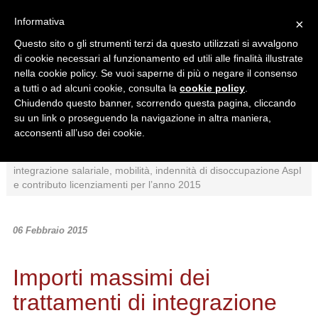
Informativa
×
Questo sito o gli strumenti terzi da questo utilizzati si avvalgono
di cookie necessari al funzionamento ed utili alle finalità illustrate
nella cookie policy. Se vuoi saperne di più o negare il consenso
a tutti o ad alcuni cookie, consulta la
cookie policy
.
Chiudendo questo banner, scorrendo questa pagina, cliccando
Ricerca in:
su un link o proseguendo la navigazione in altra maniera,
Sezione corrente
Tutto il sito
acconsenti all’uso dei cookie.
Home
/
News
/
Normativa
/
Importi massimi dei trattamenti di
integrazione salariale, mobilità, indennità di disoccupazione AspI
e contributo licenziamenti per l’anno 2015
06 Febbraio 2015
Importi massimi dei
trattamenti di integrazione