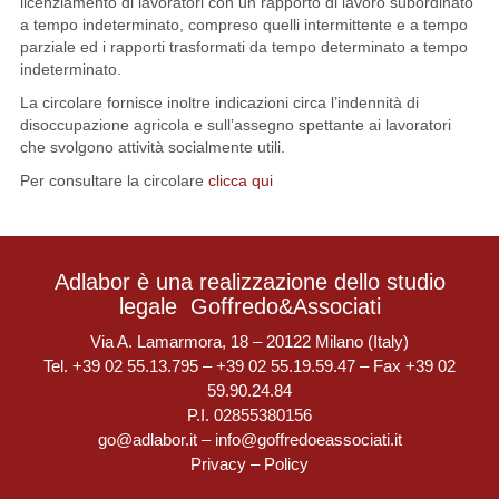
licenziamento di lavoratori con un rapporto di lavoro subordinato
a tempo indeterminato, compreso quelli intermittente e a tempo
parziale ed i rapporti trasformati da tempo determinato a tempo
indeterminato.
La circolare fornisce inoltre indicazioni circa l’indennità di
disoccupazione agricola e sull’assegno spettante ai lavoratori
che svolgono attività socialmente utili.
Per consultare la circolare
clicca qui
Adlabor è una realizzazione dello studio
legale
Goffredo&Associati
Via A. Lamarmora, 18 – 20122 Milano (Italy)
Tel. +39 02 55.13.795 – +39 02 55.19.59.47 – Fax +39 02
59.90.24.84
P.I. 02855380156
go@adlabor.it
–
info@goffredoeassociati.it
Privacy
–
Policy