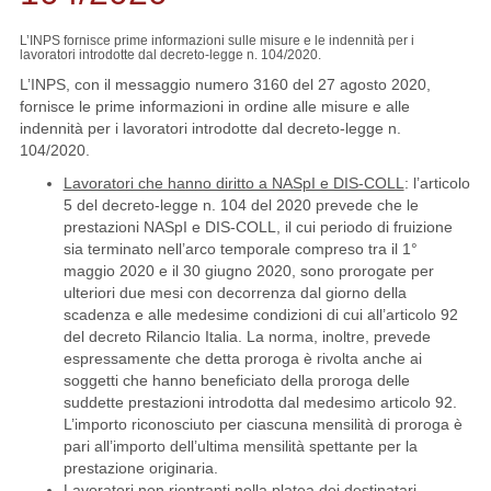
L’INPS fornisce prime informazioni sulle misure e le indennità per i
lavoratori introdotte dal decreto-legge n. 104/2020.
L’INPS, con il messaggio numero 3160 del 27 agosto 2020,
fornisce le prime informazioni in ordine alle misure e alle
indennità per i lavoratori introdotte dal decreto-legge n.
104/2020.
Lavoratori che hanno diritto a NASpI e DIS-COLL
: l’articolo
5 del decreto-legge n. 104 del 2020 prevede che le
prestazioni NASpI e DIS-COLL, il cui periodo di fruizione
sia terminato nell’arco temporale compreso tra il 1°
maggio 2020 e il 30 giugno 2020, sono prorogate per
ulteriori due mesi con decorrenza dal giorno della
scadenza e alle medesime condizioni di cui all’articolo 92
del decreto Rilancio Italia. La norma, inoltre, prevede
espressamente che detta proroga è rivolta anche ai
soggetti che hanno beneficiato della proroga delle
suddette prestazioni introdotta dal medesimo articolo 92.
L’importo riconosciuto per ciascuna mensilità di proroga è
pari all’importo dell’ultima mensilità spettante per la
prestazione originaria.
Lavoratori non rientranti nella platea dei destinatari