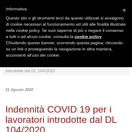
Informativa
×
Questo sito o gli strumenti terzi da questo utilizzati si avvalgono
di cookie necessari al funzionamento ed utili alle finalità illustrate
nella cookie policy. Se vuoi saperne di più o negare il consenso
a tutti o ad alcuni cookie, consulta la
cookie policy
.
Chiudendo questo banner, scorrendo questa pagina, cliccando
Ricerca in:
su un link o proseguendo la navigazione in altra maniera,
Sezione corrente
Tutto il sito
acconsenti all’uso dei cookie.
Home
/
News
/
Normativa
/
Indennità COVID 19 per i lavoratori
introdotte dal DL 104/2020
31 Agosto 2020
Indennità COVID 19 per i
lavoratori introdotte dal DL
104/2020