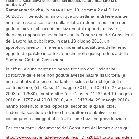
Indennità sostitutiva delle ferie non godute: natura risarcitoria o
retributiva?
Rammentando che, in base all’art. 10, comma 2 del D.Lgs.
66/2003, il periodo minimo di quattro settimane di ferie annue
non può essere sostituito dalla relativa indennità per ferie non
godute, salvo nel caso di risoluzione del rapporto di lavoro,
riteniamo opportuno segnalare che la Fondazione dei Consulenti
del Lavoro ha pubblicato, in data 13 giugno 2018, un
approfondimento in materia di indennità sostitutiva delle ferie,
oggetto di qualche incertezza anche nella giurisprudenza della
Suprema Corte di Cassazione.
In effetti, alcune sentenze hanno ritenuto che l’indennità
sostitutiva delle ferie non godute avesse natura risarcitoria (e
non retributiva) e fosse, pertanto, esclusa dall’obbligo della
contribuzione, (cfr. Cass. 11 maggio 2011, n. 10341 e 27 agosto
2003, n. 12580), mentre altre (cfr. Cass. n. 11262 del 10 maggio
2010, n. 1757 del 29.01.2016, e n. 13473 del 29 maggio 2018)
hanno sostenuto la tesi opposta, secondo la quale, cioè,
l’indennità sostitutiva di ferie ha carattere retributivo, con
conseguente assoggettabilità alla contribuzione previdenziale.
Per consultare il documento dei Consulenti del lavoro clicca qui
http://www.consulentidellavoro.it/files/PDF/2018/FS/Giurispruden