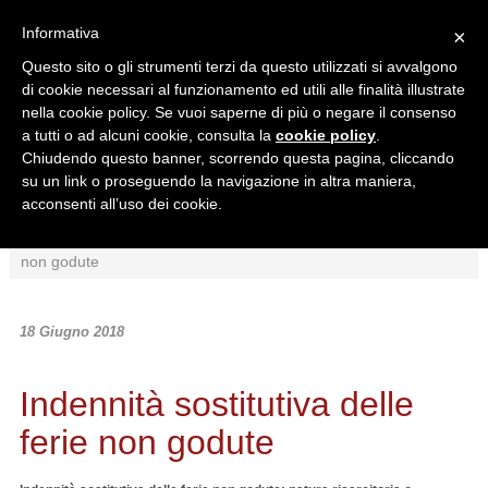
Informativa
×
Questo sito o gli strumenti terzi da questo utilizzati si avvalgono
di cookie necessari al funzionamento ed utili alle finalità illustrate
nella cookie policy. Se vuoi saperne di più o negare il consenso
a tutti o ad alcuni cookie, consulta la
cookie policy
.
Chiudendo questo banner, scorrendo questa pagina, cliccando
Ricerca in:
su un link o proseguendo la navigazione in altra maniera,
Sezione corrente
Tutto il sito
acconsenti all’uso dei cookie.
Home
/
News
/
Interpretazioni
/
Indennità sostitutiva delle ferie
non godute
18 Giugno 2018
Indennità sostitutiva delle
ferie non godute