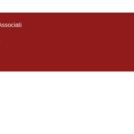
ssociati
4