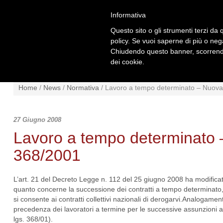
Informativa
Questo sito o gli strumenti terzi da q
policy. Se vuoi saperne di più o neg
Chiudendo questo banner, scorrendo
dei cookie.
NEWS
NORMATIVA
SCHE
Home
/
News
/
Normativa
/
Lavoro a tempo determinato – Nuovam
27 Giugno 2008
Lavoro a tempo determinato –
368/2001
L’art. 21 del Decreto Legge n. 112 del 25 giugno 2008 ha modificato 
quanto concerne la successione dei contratti a tempo determinato, vi
si consente ai contratti collettivi nazionali di derogarvi.
Analogamente,
precedenza dei lavoratori a termine per le successive assunzioni a
lgs. 368/01).