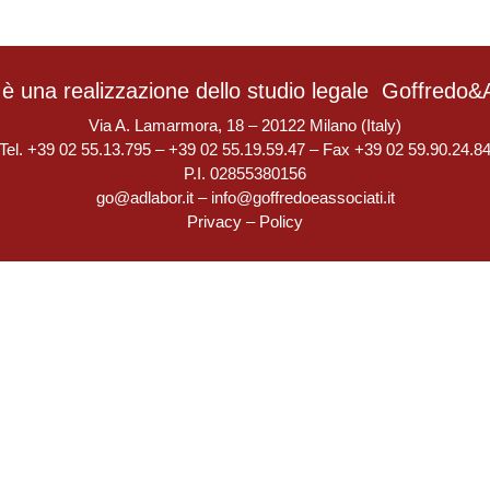
è una realizzazione dello studio legale
Goffredo&A
Via A. Lamarmora, 18 – 20122 Milano (Italy)
Tel. +39 02 55.13.795 – +39 02 55.19.59.47 – Fax +39 02 59.90.24.8
P.I. 02855380156
go@adlabor.it
–
info@goffredoeassociati.it
Privacy
–
Policy