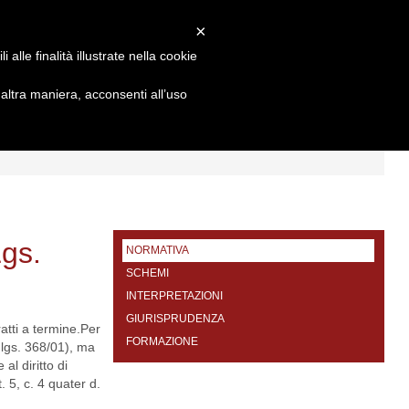
×
alle finalità illustrate nella cookie
ltra maniera, acconsenti all’uso
I
FORMAZIONE
CONTATTI
Lgs.
NORMATIVA
SCHEMI
INTERPRETAZIONI
GIURISPRUDENZA
atti a termine.
Per
FORMAZIONE
 lgs. 368/01), ma
al diritto di
 5, c. 4 quater d.