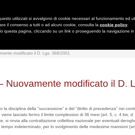
uesto utilizzati si avvalgono di cookie necessari al funzionamento ed utili 
are il consenso a tutti o ad alcuni cookie, consulta la
cookie policy
.
 questa pagina, cliccando su un link o proseguendo la navigazione in a
MI
INTERPRETAZIONI
GIURISPRUDENZA
QUESIT
ente modificato il D. Lgs. 368/2001
 Nuovamente modificato il D. 
la disciplina della “successione” e del “diritto di precedenza” nei contr
ene lasciato fermo il limite complessivo di 36 mesi (art. 5, c. 4 bis, d.
 si rinvia alla contrattazione collettiva nazionale per eventuali deroghe 
 tempo indeterminato, per lo svolgimento delle medesime mansioni (art.