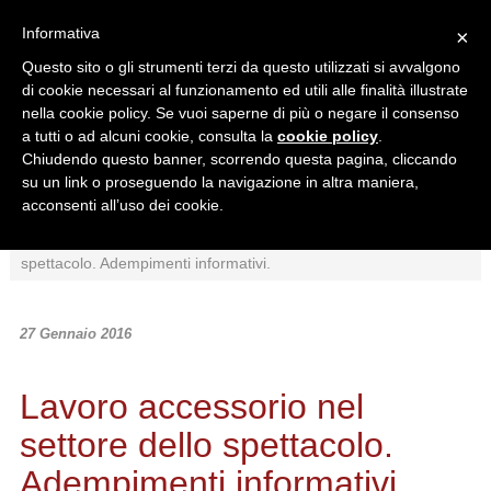
Informativa
×
Questo sito o gli strumenti terzi da questo utilizzati si avvalgono
di cookie necessari al funzionamento ed utili alle finalità illustrate
nella cookie policy. Se vuoi saperne di più o negare il consenso
a tutti o ad alcuni cookie, consulta la
cookie policy
.
Chiudendo questo banner, scorrendo questa pagina, cliccando
Ricerca in:
su un link o proseguendo la navigazione in altra maniera,
Sezione corrente
Tutto il sito
acconsenti all’uso dei cookie.
Home
/
News
/
Normativa
/
Lavoro accessorio nel settore dello
spettacolo. Adempimenti informativi.
27 Gennaio 2016
Lavoro accessorio nel
settore dello spettacolo.
Adempimenti informativi.