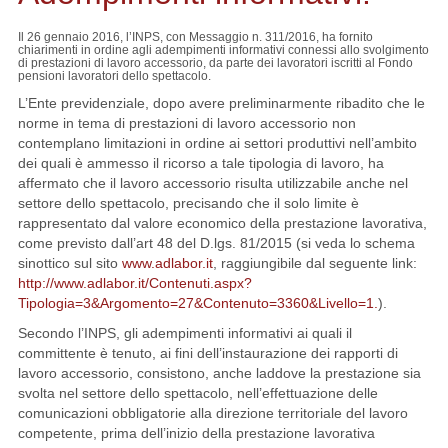
Il 26 gennaio 2016, l’INPS, con Messaggio n. 311/2016, ha fornito
chiarimenti in ordine agli adempimenti informativi connessi allo svolgimento
di prestazioni di lavoro accessorio, da parte dei lavoratori iscritti al Fondo
pensioni lavoratori dello spettacolo.
L’Ente previdenziale, dopo avere preliminarmente ribadito che le
norme in tema di prestazioni di lavoro accessorio non
contemplano limitazioni in ordine ai settori produttivi nell’ambito
dei quali è ammesso il ricorso a tale tipologia di lavoro, ha
affermato che il lavoro accessorio risulta utilizzabile anche nel
settore dello spettacolo, precisando che il solo limite è
rappresentato dal valore economico della prestazione lavorativa,
come previsto dall’art 48 del D.lgs. 81/2015 (si veda lo schema
sinottico sul sito
www.adlabor.it
, raggiungibile dal seguente link:
http://www.adlabor.it/Contenuti.aspx?
Tipologia=3&Argomento=27&Contenuto=3360&Livello=1.
).
Secondo l’INPS, gli adempimenti informativi ai quali il
committente è tenuto, ai fini dell’instaurazione dei rapporti di
lavoro accessorio, consistono, anche laddove la prestazione sia
svolta nel settore dello spettacolo, nell’effettuazione delle
comunicazioni obbligatorie alla direzione territoriale del lavoro
competente, prima dell’inizio della prestazione lavorativa