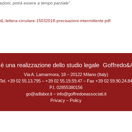
stazioni, potrà essere a tempo parziale
“.
/INL-lettera-circolare-15032018-precisazioni-intermittente.pdf
è una realizzazione dello studio legale
Goffredo&A
Via A. Lamarmora, 18 – 20122 Milano (Italy)
Tel. +39 02 55.13.795 – +39 02 55.19.59.47 – Fax +39 02 59.90.24.8
P.I. 02855380156
go@adlabor.it
–
info@goffredoeassociati.it
Privacy
–
Policy