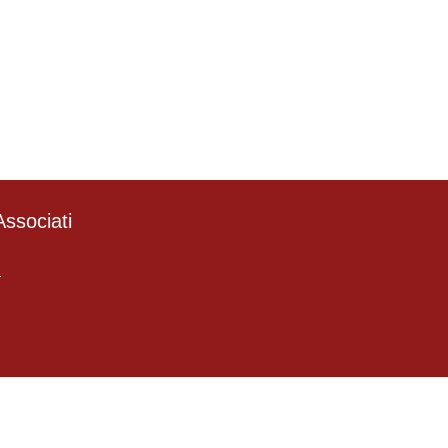
ssociati
4