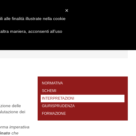
×
alle finalità illustrate nella cookie
ltra maniera, acconsenti all’uso
I
FORMAZIONE
CONTATTI
NORMATIVA
SCHEMI
INTERPRETAZIONI
azione delle
GIURISPRUDENZA
valutazione dei
FORMAZIONE
norma imperativa
inato
che