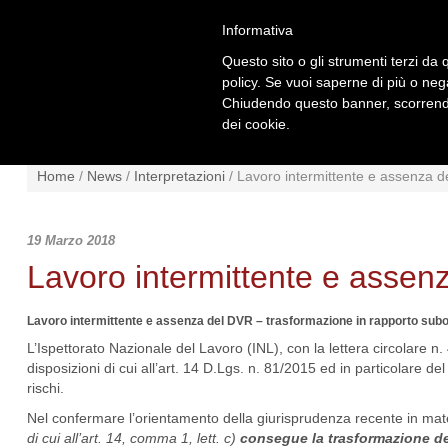
Informativa
Questo sito o gli strumenti terzi da q
policy. Se vuoi saperne di più o neg
Chiudendo questo banner, scorrendo
dei cookie.
NEWS
NORMATIVA
SCHE
Home
/
News
/
Interpretazioni
/
Lavoro intermittente e assenza 
19 Marzo 2018
Lavoro intermittente e asse
Lavoro intermittente e assenza del DVR – trasformazione in rapporto sub
L’Ispettorato Nazionale del Lavoro (INL), con la lettera circolare n.
disposizioni di cui all’art. 14 D.Lgs. n. 81/2015 ed in particolare del
rischi.
Nel confermare l’orientamento della giurisprudenza recente in mater
di cui all’art. 14, comma 1, lett. c)
consegue la trasformazione de