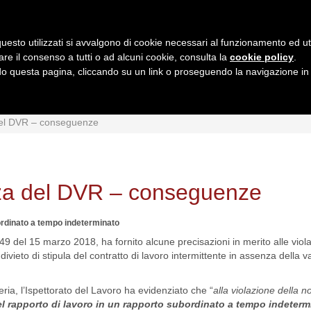
uesto utilizzati si avvalgono di cookie necessari al funzionamento ed utili 
are il consenso a tutti o ad alcuni cookie, consulta la
cookie policy
.
 questa pagina, cliccando su un link o proseguendo la navigazione in a
MI
INTERPRETAZIONI
GIURISPRUDENZA
QUESIT
del DVR – conseguenze
nza del DVR – conseguenze
ordinato a tempo indeterminato
 49 del 15 marzo 2018, ha fornito alcune precisazioni in merito alle viol
 divieto di stipula del contratto di lavoro intermittente in assenza della 
ia, l’Ispettorato del Lavoro ha evidenziato che “
alla violazione della 
l rapporto di lavoro in un rapporto subordinato a tempo indeterm