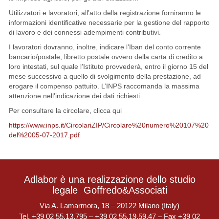
Utilizzatori e lavoratori, all’atto della registrazione forniranno le
informazioni identificative necessarie per la gestione del rapporto
di lavoro e dei connessi adempimenti contributivi.
I lavoratori dovranno, inoltre, indicare l’Iban del conto corrente
bancario/postale, libretto postale ovvero della carta di credito a
loro intestati, sul quale l’Istituto provvederà, entro il giorno 15 del
mese successivo a quello di svolgimento della prestazione, ad
erogare il compenso pattuito. L’INPS raccomanda la massima
attenzione nell’indicazione dei dati richiesti.
Per consultare la circolare, clicca qui
https://www.inps.it/CircolariZIP/Circolare%20numero%20107%20
del%2005-07-2017.pdf
Adlabor è una realizzazione dello studio
legale
Goffredo&Associati
Via A. Lamarmora, 18 – 20122 Milano (Italy)
Tel. +39 02 55.13.795 – +39 02 55.19.59.47 – Fax +39 02