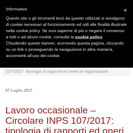
Informativa
×
Questo sito o gli strumenti terzi da questo utilizzati si avvalgono
di cookie necessari al funzionamento ed utili alle finalità illustrate
nella cookie policy. Se vuoi saperne di più o negare il consenso
a tutti o ad alcuni cookie, consulta la
cookie policy
.
Chiudendo questo banner, scorrendo questa pagina, cliccando
Ricerca in:
su un link o proseguendo la navigazione in altra maniera,
Sezione corrente
Tutto il sito
acconsenti all’uso dei cookie.
Home
/
News
/
Normativa
/
Lavoro occasionale – Circolare INPS
107/2017: tipologia di rapporti ed oneri di registrazione
07 Luglio 2017
Lavoro occasionale –
Circolare INPS 107/2017:
tipologia di rapporti ed oneri