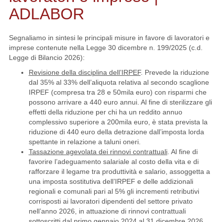
ADLABOR
Segnaliamo in sintesi le principali misure in favore di lavoratori e
imprese contenute nella Legge 30 dicembre n. 199/2025 (c.d.
Legge di Bilancio 2026):
Revisione della disciplina dell’IRPEF
. Prevede la riduzione
dal 35% al 33% dell’aliquota relativa al secondo scaglione
IRPEF (compresa tra 28 e 50mila euro) con risparmi che
possono arrivare a 440 euro annui. Al fine di sterilizzare gli
effetti della riduzione per chi ha un reddito annuo
complessivo superiore a 200mila euro, è stata prevista la
riduzione di 440 euro della detrazione dall’imposta lorda
spettante in relazione a taluni oneri.
Tassazione agevolata dei rinnovi contrattuali
. Al fine di
favorire l’adeguamento salariale al costo della vita e di
rafforzare il legame tra produttività e salario, assoggetta a
una imposta sostitutiva dell’IRPEF e delle addizionali
regionali e comunali pari al 5% gli incrementi retributivi
corrisposti ai lavoratori dipendenti del settore privato
nell’anno 2026, in attuazione di rinnovi contrattuali
sottoscritti dal primo gennaio 2024 al 31 dicembre 2026.