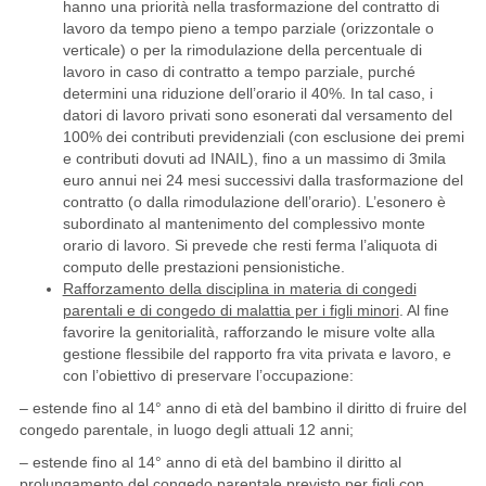
hanno una priorità nella trasformazione del contratto di
lavoro da tempo pieno a tempo parziale (orizzontale o
verticale) o per la rimodulazione della percentuale di
lavoro in caso di contratto a tempo parziale, purché
determini una riduzione dell’orario il 40%. In tal caso, i
datori di lavoro privati sono esonerati dal versamento del
100% dei contributi previdenziali (con esclusione dei premi
e contributi dovuti ad INAIL), fino a un massimo di 3mila
euro annui nei 24 mesi successivi dalla trasformazione del
contratto (o dalla rimodulazione dell’orario). L’esonero è
subordinato al mantenimento del complessivo monte
orario di lavoro. Si prevede che resti ferma l’aliquota di
computo delle prestazioni pensionistiche.
Rafforzamento della disciplina in materia di congedi
parentali e di congedo di malattia per i figli minori
. Al fine
favorire la genitorialità, rafforzando le misure volte alla
gestione flessibile del rapporto fra vita privata e lavoro, e
con l’obiettivo di preservare l’occupazione:
– estende fino al 14° anno di età del bambino il diritto di fruire del
congedo parentale, in luogo degli attuali 12 anni;
– estende fino al 14° anno di età del bambino il diritto al
prolungamento del congedo parentale previsto per figli con