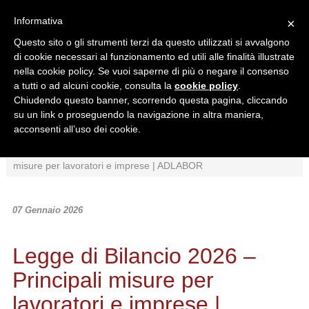
Informativa
×
Questo sito o gli strumenti terzi da questo utilizzati si avvalgono
di cookie necessari al funzionamento ed utili alle finalità illustrate
nella cookie policy. Se vuoi saperne di più o negare il consenso
a tutti o ad alcuni cookie, consulta la
cookie policy
.
Chiudendo questo banner, scorrendo questa pagina, cliccando
Ricerca in:
su un link o proseguendo la navigazione in altra maniera,
Sezione corrente
Tutto il sito
acconsenti all’uso dei cookie.
Home
/
News
/
Normativa
/
Legge di Bilancio 2026 – Principali
misure per lavoratori e imprese | ADLABOR
07 Gennaio 2026
Legge di Bilancio 2026 –
Principali misure per
lavoratori e imprese |