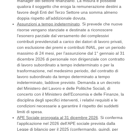
manager del settore finanziario. La misura è possibile
qualora il soggetto che eroga la remunerazione destini a
favore degli Enti del Terzo Settore una somma almeno
doppia rispetto all’addizionale dovuta.
Assunzioni a tempo indeterminato
. Si prevede che nuove
risorse vengano stanziate e destinate a riconoscere
l’esonero parziale dal versamento dei complessivi
contributi previdenziali a carico dei datori di lavoro privati,
con esclusione dei premi e contributi INAIL, per un periodo
massimo di 24 mesi, per l’assunzione dal 1° gennaio al 31
dicembre 2026 di personale non dirigenziale con contratto
di lavoro subordinato a tempo indeterminato o per la
trasformazione, nel medesimo periodo, del contratto di
lavoro subordinato da tempo determinato a tempo
indeterminato, laddove previsto. Demanda a un decreto
del Ministero del Lavoro e delle Politiche Sociali, di
concerto con il Ministero dell’Economia e delle Finanze, la
disciplina degli specifici interventi, i relativi requisiti e le
condizioni necessarie a garantire il rispetto dei suddetti
limiti di spesa.
APE Sociale prorogata al 31 dicembre 2026
. Si conferma
l’applicazione nel 2026 dell’APE sociale prevista dalla
Legge di bilancio per il 2025 (confermando, quindi, per