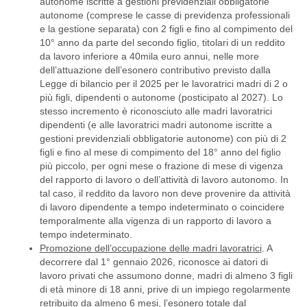
autonome iscritte a gestioni previdenziali obbligatorie
autonome (comprese le casse di previdenza professionali
e la gestione separata) con 2 figli e fino al compimento del
10° anno da parte del secondo figlio, titolari di un reddito
da lavoro inferiore a 40mila euro annui, nelle more
dell’attuazione dell’esonero contributivo previsto dalla
Legge di bilancio per il 2025 per le lavoratrici madri di 2 o
più figli, dipendenti o autonome (posticipato al 2027). Lo
stesso incremento è riconosciuto alle madri lavoratrici
dipendenti (e alle lavoratrici madri autonome iscritte a
gestioni previdenziali obbligatorie autonome) con più di 2
figli e fino al mese di compimento del 18° anno del figlio
più piccolo, per ogni mese o frazione di mese di vigenza
del rapporto di lavoro o dell’attività di lavoro autonomo. In
tal caso, il reddito da lavoro non deve provenire da attività
di lavoro dipendente a tempo indeterminato o coincidere
temporalmente alla vigenza di un rapporto di lavoro a
tempo indeterminato.
Promozione dell’occupazione delle madri lavoratrici
. A
decorrere dal 1° gennaio 2026, riconosce ai datori di
lavoro privati che assumono donne, madri di almeno 3 figli
di età minore di 18 anni, prive di un impiego regolarmente
retribuito da almeno 6 mesi, l’esonero totale dal