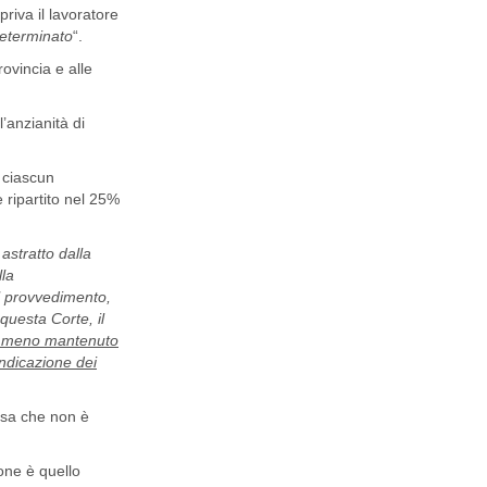
priva il lavoratore
determinato
“.
ovincia e alle
l’anzianità di
a ciascun
e ripartito nel 25%
 astratto dalla
lla
l provvedimento,
questa Corte, il
à o meno mantenuto
indicazione dei
cosa che non è
one è quello