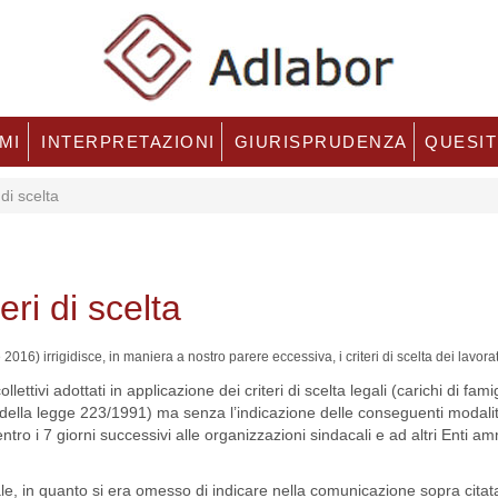
MI
INTERPRETAZIONI
GIURISPRUDENZA
QUESIT
di scelta
eri di scelta
 irrigidisce, in maniera a nostro parere eccessiva, i criteri di scelta dei lavorato
lettivi adottati in applicazione dei criteri di scelta legali (carichi di fami
1, della legge 223/1991) ma senza l’indicazione delle conseguenti modali
o i 7 giorni successivi alle organizzazioni sindacali e ad altri Enti ammi
le, in quanto si era omesso di indicare nella comunicazione sopra citat