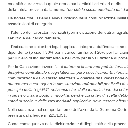
modalità attraverso la quale erano stati definiti i criteri ed attribui
della tutela prevista dalla norma “
perché la scelta effettuata dal d
Da notare che l’azienda aveva indicato nella comunicazione inviata 
associazioni di categoria:
– l’elenco dei lavoratori licenziati (con indicazione dei dati anagrafic
servizio e del carico familiare);
– l’indicazione dei criteri legali applicati, integrata dall’indicazione d
dipendente (e cioè il 30% per il carico familiare, il 20% per l’anzian
per il livello di inquadramento e nel 25% per la valutazione di profe
Per la Cassazione invece
“….il datore di lavoro non può limitarsi al
disciplina contrattuale e legislativa sia pure specificamente riferit
comunicazione dallo stesso effettuata – operare una valutazione c
quanto meno con riguardo alle situazioni raffrontabili per livello d
principio della “rigidità”,
nel senso che, dalla formulazione dei crite
in servizio o sarà posto in mobilità, perchè coi criteri di scelta deb
criteri di scelta e delle loro modalità applicative deve essere effet
Nella sostanza, nel comportamento dell’azienda la Suprema Corte in
prevista dalla legge n. 223/1991.
Come conseguenza della dichiarazione di illegittimità della proced