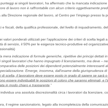
ti i punteggi ai singoli lavoratori, ha affermato che la mancata indicazione 
atore di lavoro non è raffrontabile con alcun criterio oggettivamente pre
alla Direzione regionale del lavoro, al Centro per l’impiego presso la pr
i e fiscali, della qualifica professionale, del livello di inquadramento, del
ei valori ponderali utilizzati per l’applicazione dei criteri di scelta legali 
ità di servizio, il 50% per le esigenze tecnico-produttive ed organizzativ
ssionalità)
la mera indicazione di formule generiche, ripetitive dei principi dettati in
i ai singoli lavoratori che hanno impugnato il licenziamento, ma deve – ne
omparativa delle posizioni dei dipendenti potenzialmente interessanti a
i specializzazione. Emerge, insomma, dall’esame della giurisprudenza di 
ri di scelta, il lavoratore deve essere posto in grado di sapere se sar
bono essere individuabili le posizioni di coloro che saranno eliminati, e l’
tuata in modo chiaro e trasparente
.”
dividua una assoluta discrezionalità circa i lavoratori da licenziare, 
ura, il regime sanzionatorio, legato alla incompletezza della comunicazi