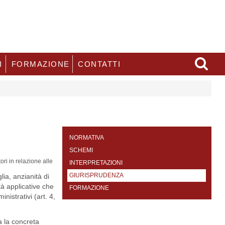
I
FORMAZIONE
CONTATTI
NORMATIVA
SCHEMI
ri in relazione alle
INTERPRETAZIONI
GIURISPRUDENZA
glia, anzianità di
tà applicative che
FORMAZIONE
nistrativi (art. 4,
a la concreta