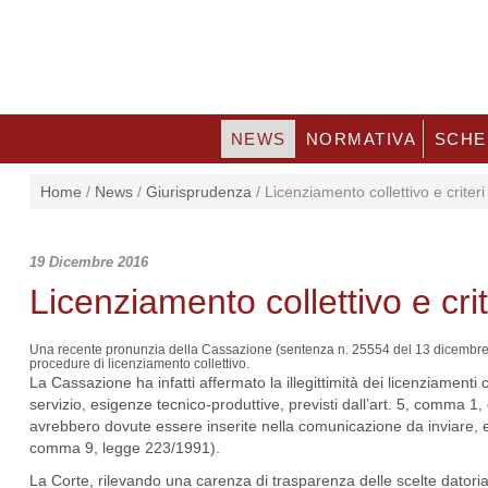
NEWS
NORMATIVA
SCHE
Home
/
News
/
Giurisprudenza
/
Licenziamento collettivo e criteri 
19 Dicembre 2016
Licenziamento collettivo e crit
Una recente pronunzia della Cassazione (sentenza n. 25554 del 13 dicembre 2016)
procedure di licenziamento collettivo.
La Cassazione ha infatti affermato la illegittimità dei licenziamenti col
servizio, esigenze tecnico-produttive, previsti dall’art. 5, comma 
avrebbero dovute essere inserite nella comunicazione da inviare, entr
comma 9, legge 223/1991).
La Corte, rilevando una carenza di trasparenza delle scelte datoria