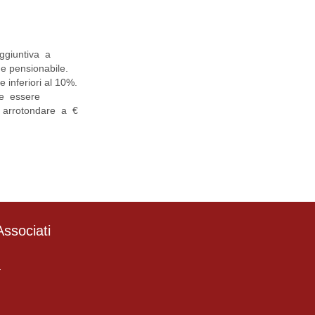
aggiuntiva a
e pensionabile.
e inferiori al 10%.
eve essere
a arrotondare a €
ssociati
4