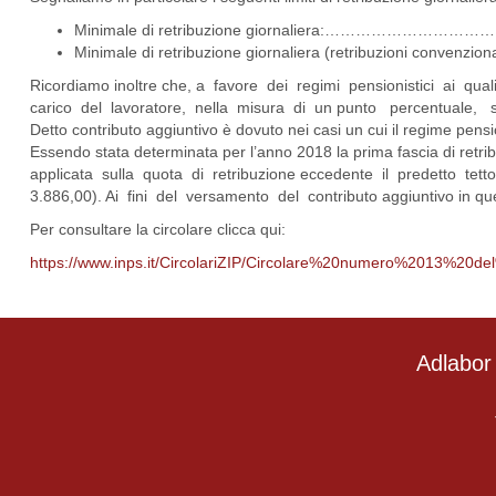
Minimale di retribuzione giornaliera:……………………
Minimale di retribuzione giornaliera (retribuzioni convenzion
Ricordiamo inoltre che, a favore dei regimi pensionistici ai quali
carico del lavoratore, nella misura di un punto percentuale, 
Detto contributo aggiuntivo è dovuto nei casi un cui il regime pensio
Essendo stata determinata per l’anno 2018 la prima fascia di retr
applicata sulla quota di retribuzione eccedente il predetto tet
3.886,00). Ai fini del versamento del contributo aggiuntivo in que
Per consultare la circolare clicca qui:
https://www.inps.it/CircolariZIP/Circolare%20numero%2013%20d
Adlabor 