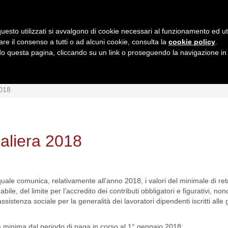
uesto utilizzati si avvalgono di cookie necessari al funzionamento ed utili 
are il consenso a tutti o ad alcuni cookie, consulta la
cookie policy
.
 questa pagina, cliccando su un link o proseguendo la navigazione in a
MI
INTERPRETAZIONI
GIURISPRUDENZA
QUESIT
2018
naliera 2018
uale comunica, relativamente all’anno 2018, i valori del minimale di ret
, del limite per l’accredito dei contributi obbligatori e figurativi, nonch
sistenza sociale per la generalità dei lavoratori dipendenti iscritti alle 
era minima dal periodo di paga in corso al 1° gennaio 2018: