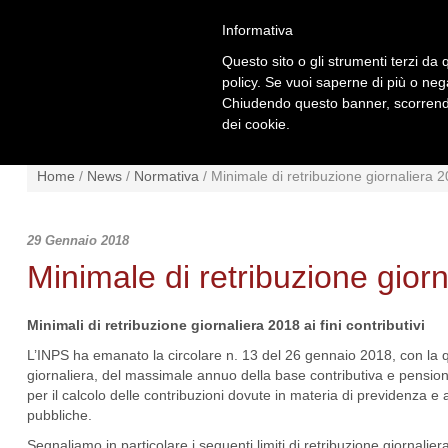
Informativa
Questo sito o gli strumenti terzi da q
policy. Se vuoi saperne di più o neg
Chiudendo questo banner, scorrendo
dei cookie.
NEWS
NORMATIVA
SCHE
Home
/
News
/
Normativa
/
Minimale di retribuzione giornaliera 
29 Gennaio 2018
Minimale di retribuzione gior
Minimali di retribuzione giornaliera 2018 ai fini contributivi
L’INPS ha emanato la circolare n. 13 del 26 gennaio 2018, con la q
giornaliera, del massimale annuo della base contributiva e pensionabile
per il calcolo delle contribuzioni dovute in materia di previdenza e as
pubbliche.
Segnaliamo in particolare i seguenti limiti di retribuzione giornali