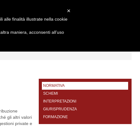
×
alle finalità illustrate nella cookie
ltra maniera, acconsenti all’uso
I
FORMAZIONE
CONTATTI
NORMATIVA
SCHEMI
INTERPRETAZIONI
GIURISPRUDENZA
ribuzione
é gli altri valori
FORMAZIONE
gestioni private e