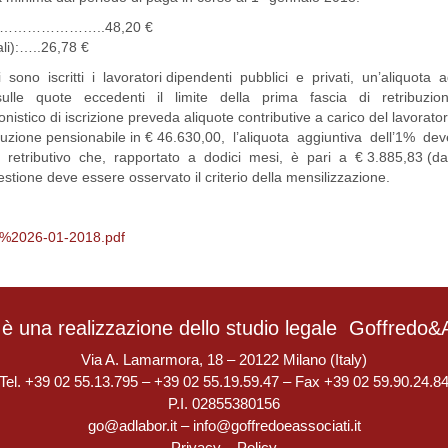
…………………………..48,20 €
ali):…..26,78 €
 sono iscritti i lavoratori dipendenti pubblici e privati, un’aliquota 
sulle quote eccedenti il limite della prima fascia di retribuzion
nistico di iscrizione preveda aliquote contributive a carico del lavorator
ibuzione pensionabile in € 46.630,00, l’aliquota aggiuntiva dell’1% d
to retributivo che, rapportato a dodici mesi, è pari a € 3.885,83 (d
stione deve essere osservato il criterio della mensilizzazione.
el%2026-01-2018.pdf
è una realizzazione dello studio legale
Goffredo&A
Via A. Lamarmora, 18 – 20122 Milano (Italy)
Tel. +39 02 55.13.795 – +39 02 55.19.59.47 – Fax +39 02 59.90.24.8
P.I. 02855380156
go@adlabor.it
–
info@goffredoeassociati.it
Privacy
–
Policy