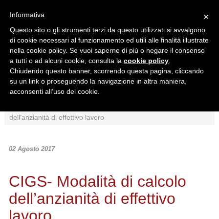
Informativa
×
Questo sito o gli strumenti terzi da questo utilizzati si avvalgono
di cookie necessari al funzionamento ed utili alle finalità illustrate
nella cookie policy. Se vuoi saperne di più o negare il consenso
a tutti o ad alcuni cookie, consulta la
cookie policy
.
Chiudendo questo banner, scorrendo questa pagina, cliccando
Ricerca in:
su un link o proseguendo la navigazione in altra maniera,
Sezione corrente
Tutto il sito
acconsenti all’uso dei cookie.
Home
/
News
/
Normativa
/
CIGS- Modalità di calcolo
dell’anzianità di effettivo lavoro
02 Agosto 2017
CIGS- Modalità di calcolo
dell’anzianità di effettivo
lavoro