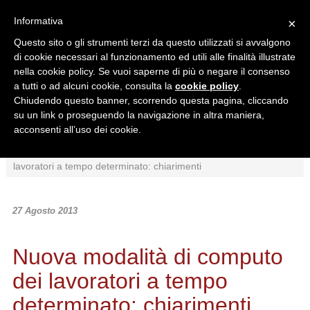
Informativa
×
Questo sito o gli strumenti terzi da questo utilizzati si avvalgono
di cookie necessari al funzionamento ed utili alle finalità illustrate
nella cookie policy. Se vuoi saperne di più o negare il consenso
a tutti o ad alcuni cookie, consulta la
cookie policy
.
Chiudendo questo banner, scorrendo questa pagina, cliccando
Ricerca in:
su un link o proseguendo la navigazione in altra maniera,
Sezione corrente
Tutto il sito
acconsenti all’uso dei cookie.
Home
/
News
/
Normativa
/
Nuova modalità di computo dei
lavoratori a tempo determinato: chiarimenti
27 Agosto 2013
Nuova modalità di computo
dei lavoratori a tempo
determinato: chiarimenti