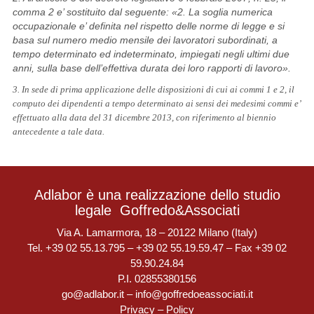
comma 2 e’ sostituito dal seguente: «2. La soglia numerica
occupazionale e’ definita nel rispetto delle norme di legge e si
basa sul numero medio mensile dei lavoratori subordinati, a
tempo determinato ed indeterminato, impiegati negli ultimi due
anni, sulla base dell’effettiva durata dei loro rapporti di lavoro».
3. In sede di prima applicazione delle disposizioni di cui ai commi 1 e 2, il
computo dei dipendenti a tempo determinato ai sensi dei medesimi commi e’
effettuato alla data del 31 dicembre 2013, con riferimento al biennio
antecedente a tale data.
Adlabor è una realizzazione dello studio
legale
Goffredo&Associati
Via A. Lamarmora, 18 – 20122 Milano (Italy)
Tel. +39 02 55.13.795 – +39 02 55.19.59.47 – Fax +39 02
59.90.24.84
P.I. 02855380156
go@adlabor.it
–
info@goffredoeassociati.it
Privacy
–
Policy