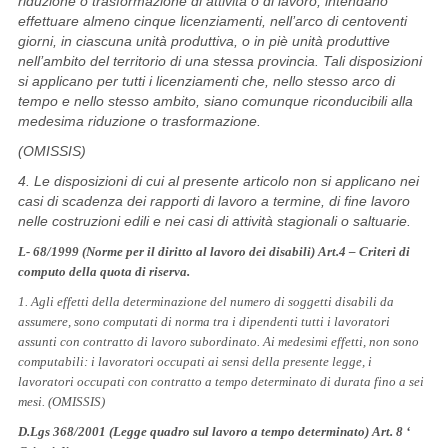
riduzione o trasformazione di attività o di lavoro, intendano
effettuare almeno cinque licenziamenti, nell’arco di centoventi
giorni, in ciascuna unità produttiva, o in piè unità produttive
nell’ambito del territorio di una stessa provincia. Tali disposizioni
si applicano per tutti i licenziamenti che, nello stesso arco di
tempo e nello stesso ambito, siano comunque riconducibili alla
medesima riduzione o trasformazione.
(OMISSIS)
4. Le disposizioni di cui al presente articolo non si applicano nei
casi di scadenza dei rapporti di lavoro a termine, di fine lavoro
nelle costruzioni edili e nei casi di attività stagionali o saltuarie.
L- 68/1999 (Norme per il diritto al lavoro dei disabili) Art.4 – Criteri di
computo della quota di riserva.
1. Agli effetti della determinazione del numero di soggetti disabili da
assumere, sono computati di norma tra i dipendenti tutti i lavoratori
assunti con contratto di lavoro subordinato. Ai medesimi effetti, non sono
computabili: i lavoratori occupati ai sensi della presente legge, i
lavoratori occupati con contratto a tempo determinato di durata fino a sei
mesi. (OMISSIS)
D.Lgs 368/2001 (Legge quadro sul lavoro a tempo determinato) Art. 8 ‘