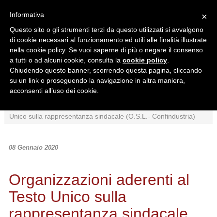
Informativa
×
Questo sito o gli strumenti terzi da questo utilizzati si avvalgono
di cookie necessari al funzionamento ed utili alle finalità illustrate
nella cookie policy. Se vuoi saperne di più o negare il consenso
a tutti o ad alcuni cookie, consulta la
cookie policy
.
Chiudendo questo banner, scorrendo questa pagina, cliccando
Ricerca in:
su un link o proseguendo la navigazione in altra maniera,
Sezione corrente
Tutto il sito
acconsenti all’uso dei cookie.
Home
/
News
/
Normativa
/
Organizzazioni aderenti al Testo
Unico sulla rappresentanza sindacale (O.S.L.- Confindustria)
08 Gennaio 2020
Organizzazioni aderenti al
Testo Unico sulla
rappresentanza sindacale