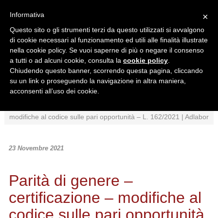
Informativa
×
Questo sito o gli strumenti terzi da questo utilizzati si avvalgono
di cookie necessari al funzionamento ed utili alle finalità illustrate
nella cookie policy. Se vuoi saperne di più o negare il consenso
a tutti o ad alcuni cookie, consulta la
cookie policy
.
Chiudendo questo banner, scorrendo questa pagina, cliccando
Ricerca in:
su un link o proseguendo la navigazione in altra maniera,
Sezione corrente
Tutto il sito
acconsenti all’uso dei cookie.
Home
/
News
/
Normativa
/
Parità di genere – certificazione –
modifiche al codice sulle pari opportunità – L. 162/2021 | Adlabor
23 Novembre 2021
Parità di genere –
certificazione – modifiche al
codice sulle pari opportunità