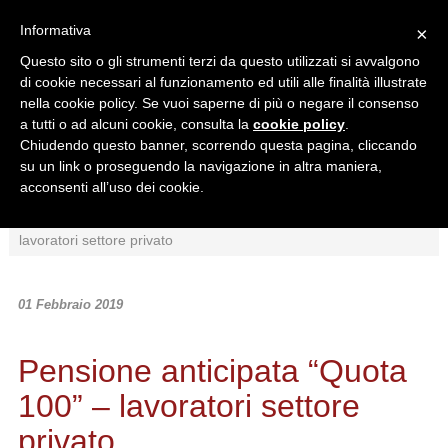
Informativa
×
Questo sito o gli strumenti terzi da questo utilizzati si avvalgono
di cookie necessari al funzionamento ed utili alle finalità illustrate
nella cookie policy. Se vuoi saperne di più o negare il consenso
a tutti o ad alcuni cookie, consulta la
cookie policy
.
Chiudendo questo banner, scorrendo questa pagina, cliccando
Ricerca in:
su un link o proseguendo la navigazione in altra maniera,
Sezione corrente
Tutto il sito
acconsenti all’uso dei cookie.
Home
/
News
/
Normativa
/
Pensione anticipata “Quota 100” –
lavoratori settore privato
01 Febbraio 2019
Pensione anticipata “Quota
100” – lavoratori settore
privato