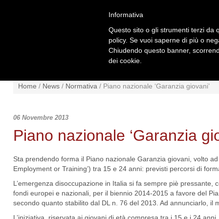
Informativa
Questo sito o gli strumenti terzi da q
policy. Se vuoi saperne di più o neg
Chiudendo questo banner, scorrendo
dei cookie.
NEWS
NORMATIVA
SCHE
Home
/
News
/
Normativa
/
Piano nazionale ‘Garanzia giovani’
06 Novembre 2013
Piano nazionale ‘Garanzia gi
Sta prendendo forma il Piano nazionale Garanzia giovani, volto ad 
Employment or Training’) tra 15 e 24 anni: previsti percorsi di form
L’emergenza disoccupazione in Italia si fa sempre piè pressante, così
fondi europei e nazionali, per il biennio 2014-2015 a favore del Pian
secondo quanto stabilito dal DL n. 76 del 2013. Ad annunciarlo, il 
L’iniziativa, riservata ai giovani di età compresa tra i 15 e i 24 anni, 