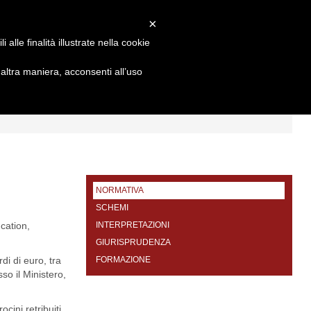
×
alle finalità illustrate nella cookie
ltra maniera, acconsenti all’uso
I
FORMAZIONE
CONTATTI
NORMATIVA
SCHEMI
cation,
INTERPRETAZIONI
GIURISPRUDENZA
di di euro, tra
FORMAZIONE
so il Ministero,
ocini retribuiti,