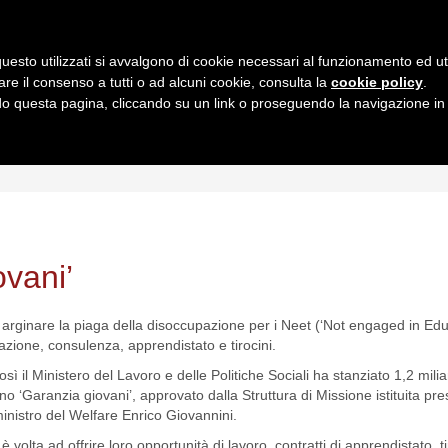
uesto utilizzati si avvalgono di cookie necessari al funzionamento ed utili 
are il consenso a tutti o ad alcuni cookie, consulta la
cookie policy
.
 questa pagina, cliccando su un link o proseguendo la navigazione in a
MI
INTERPRETAZIONI
GIURISPRUDENZA
QUESIT
ovani’
arginare la piaga della disoccupazione per i Neet (‘Not engaged in Edu
azione, consulenza, apprendistato e tirocini.
 il Ministero del Lavoro e delle Politiche Sociali ha stanziato 1,2 miliar
o ‘Garanzia giovani’, approvato dalla Struttura di Missione istituita pres
ministro del Welfare Enrico Giovannini.
è volta ad offrire loro opportunità di lavoro, contratti di apprendistato, tir