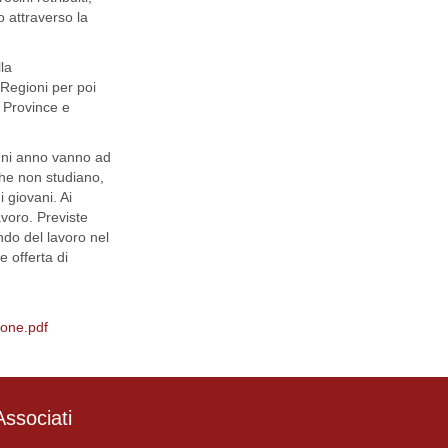
o attraverso la
la
Regioni per poi
 Province e
ogni anno vanno ad
 che non studiano,
 giovani. Ai
avoro. Previste
ndo del lavoro nel
 offerta di
one.pdf
ssociati