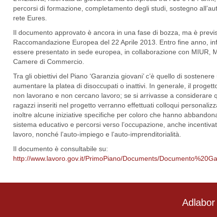
percorsi di formazione, completamento degli studi, sostegno all’auto-
rete Eures.
Il documento approvato è ancora in una fase di bozza, ma è previs
Raccomandazione Europea del 22 Aprile 2013. Entro fine anno, infa
essere presentato in sede europea, in collaborazione con MIUR, M
Camere di Commercio.
Tra gli obiettivi del Piano ‘Garanzia giovani’ c’è quello di sosten
aumentare la platea di disoccupati o inattivi. In generale, il progett
non lavorano e non cercano lavoro; se si arrivasse a considerare que
ragazzi inseriti nel progetto verranno effettuati colloqui personaliz
inoltre alcune iniziative specifiche per coloro che hanno abbandona
sistema educativo e percorsi verso l’occupazione, anche incentivati
lavoro, nonché l’auto-impiego e l’auto-imprenditorialità.
Il documento è consultabile su:
http://www.lavoro.gov.it/PrimoPiano/Documents/Documento%20
Adlabor 