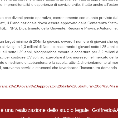
imprenditorialità o esperienze di servizio civile, il tutto anche all’ester
to che diventi presto operativo, coerentemente con quanto previsto dal
tti, il Piano nazionale dovrà essere approvato dalla Conferenza Stato-
iSE, INPS, Dipartimento della Gioventè, Regioni e Province Autonome,
ere un target minimo di 204mila giovani, ovvero il numero di giovani che 
o si rivolge a 1,3 milioni di Neet, considerando i giovani sotto i 25 anni
lli sotto i 29 anni, bisognerebbe trovare la copertura per 2,2 milioni di
zati per costruire CV volti ad agevolare il loro ingresso nel mercato del l
to o rischiano di abbandonare la scuola, attività di orientamento al mo
, attraverso servizi e strumenti che favoriscano l’incontro tra domanda e
Garanzia%20Giovani%20approvato%20dalla%20Struttura%20di%20Missi
è una realizzazione dello studio legale
Goffredo&A