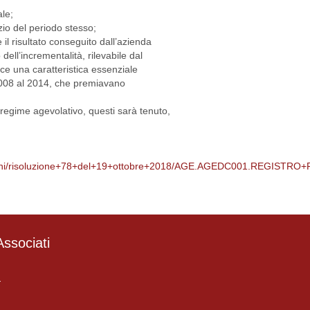
ale;
izio del periodo stesso;
 il risultato conseguito dall’azienda
 dell’incrementalità, rilevabile dal
uisce una caratteristica essenziale
 2008 al 2014, che premiavano
l regime agevolativo, questi sarà tenuto,
8+risoluzioni/risoluzione+78+del+19+ottobre+2018/AGE.AGEDC001.REGIST
ssociati
4