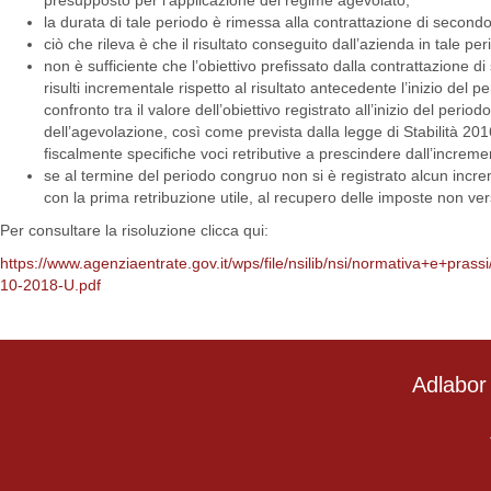
presupposto per l’applicazione del regime agevolato;
la durata di tale periodo è rimessa alla contrattazione di second
ciò che rileva è che il risultato conseguito dall’azienda in tale per
non è sufficiente che l’obiettivo prefissato dalla contrattazione d
risulti incrementale rispetto al risultato antecedente l’inizio del p
confronto tra il valore dell’obiettivo registrato all’inizio del peri
dell’agevolazione, così come prevista dalla legge di Stabilità 20
fiscalmente specifiche voci retributive a prescindere dall’incremen
se al termine del periodo congruo non si è registrato alcun increm
con la prima retribuzione utile, al recupero delle imposte non v
Per consultare la risoluzione clicca qui:
https://www.agenziaentrate.gov.it/wps/file/nsilib/nsi/normativa+e+p
10-2018-U.pdf
Adlabor 