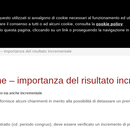
uesto utilizzati si avvalgono di cookie necessari al funzionamento ed utili 
are il consenso a tutti o ad alcuni cookie, consulta la
cookie policy
.
 questa pagina, cliccando su un link o proseguendo la navigazione in a
MI
INTERPRETAZIONI
GIURISPRUDENZA
QUESIT
 – importanza del risultato incrementale
ne – importanza del risultato in
unto sia anche incrementale
fornisce alcuni chiarimenti in merito alla possibilità di detassare un pre
atto (cd. periodo congruo), deve essere verificato un incremento di produ