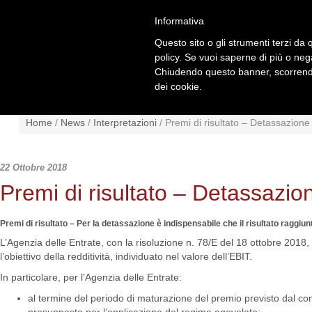
Informativa
Questo sito o gli strumenti terzi da q
policy. Se vuoi saperne di più o neg
Chiudendo questo banner, scorrendo
dei cookie.
NEWS
NORMATIVA
SCHE
Home
/
News
/
Interpretazioni
/
Premi di risultato – Detassazione
22 Ottobre 2018
Premi di risultato – Detassazio
Premi di risultato – Per la detassazione è indispensabile che il risultato raggi
L’Agenzia delle Entrate, con la risoluzione n. 78/E del 18 ottobre 2018, 
l’obiettivo della redditività, individuato nel valore dell’EBIT.
In particolare, per l’Agenzia delle Entrate:
al termine del periodo di maturazione del premio previsto dal contr