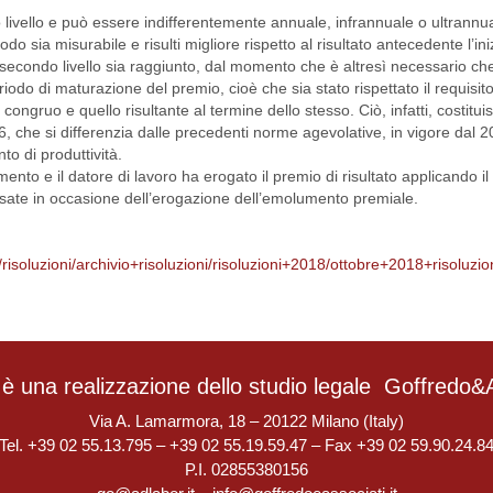
o livello e può essere indifferentemente annuale, infrannuale o ultrannu
iodo sia misurabile e risulti migliore rispetto al risultato antecedente l’in
i secondo livello sia raggiunto, dal momento che è altresì necessario che
eriodo di maturazione del premio, cioè che sia stato rispettato il requisito
odo congruo e quello risultante al termine dello stesso. Ciò, infatti, costit
16, che si differenzia dalle precedenti norme agevolative, in vigore dal
to di produttività.
ento e il datore di lavoro ha erogato il premio di risultato applicando i
ersate in occasione dell’erogazione dell’emolumento premiale.
rassi/risoluzioni/archivio+risoluzioni/risoluzioni+2018/ottobre+201
è una realizzazione dello studio legale
Goffredo&A
Via A. Lamarmora, 18 – 20122 Milano (Italy)
Tel. +39 02 55.13.795 – +39 02 55.19.59.47 – Fax +39 02 59.90.24.8
P.I. 02855380156