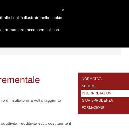
×
alle finalità illustrate nella cookie
ltra maniera, acconsenti all’uso
I
FORMAZIONE
CONTATTI
crementale
NORMATIVA
SCHEMI
INTERPRETAZIONI
mio di risultato una volta raggiunto
GIURISPRUDENZA
FORMAZIONE
ttività, redditività ecc., costituente il