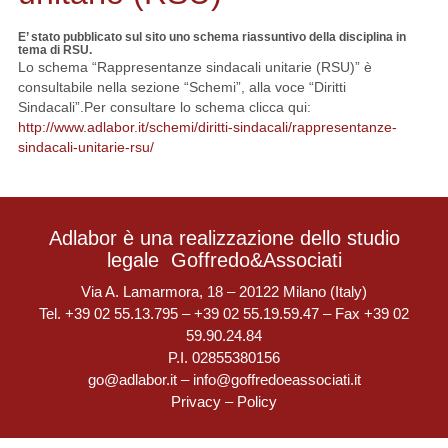
E’ stato pubblicato sul sito uno schema riassuntivo della disciplina in
tema di RSU.
Lo schema “Rappresentanze sindacali unitarie (RSU)” è
consultabile nella sezione “Schemi”, alla voce “Diritti
Sindacali”.Per consultare lo schema clicca qui:
http://www.adlabor.it/schemi/diritti-sindacali/rappresentanze-
sindacali-unitarie-rsu/
Adlabor è una realizzazione dello studio
legale
Goffredo&Associati
Via A. Lamarmora, 18 – 20122 Milano (Italy)
Tel. +39 02 55.13.795 – +39 02 55.19.59.47 – Fax +39 02
59.90.24.84
P.I. 02855380156
go@adlabor.it
–
info@goffredoeassociati.it
Privacy
–
Policy