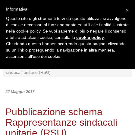
Informativa
×
Questo sito o gli strumenti terzi da questo utilizzati si avvalgono
di cookie necessari al funzionamento ed utili alle finalità illustrate
nella cookie policy. Se vuoi saperne di più o negare il consenso
a tutti o ad alcuni cookie, consulta la
cookie policy
.
Chiudendo questo banner, scorrendo questa pagina, cliccando
Ricerca in:
su un link o proseguendo la navigazione in altra maniera,
Sezione corrente
Tutto il sito
acconsenti all’uso dei cookie.
Home
/
News
/
Schemi
/
Pubblicazione schema Rappresentanze
sindacali unitarie (RSU)
22 Maggio 2017
Pubblicazione schema
Rappresentanze sindacali
unitarie (RSU)