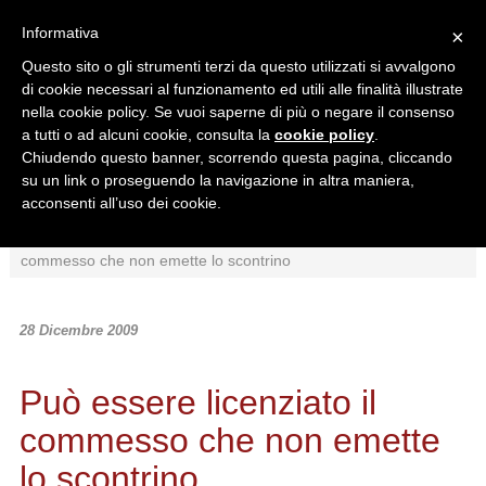
Informativa
×
Questo sito o gli strumenti terzi da questo utilizzati si avvalgono
di cookie necessari al funzionamento ed utili alle finalità illustrate
nella cookie policy. Se vuoi saperne di più o negare il consenso
a tutti o ad alcuni cookie, consulta la
cookie policy
.
Chiudendo questo banner, scorrendo questa pagina, cliccando
Ricerca in:
su un link o proseguendo la navigazione in altra maniera,
Sezione corrente
Tutto il sito
acconsenti all’uso dei cookie.
Home
/
News
/
Giurisprudenza
/
Può essere licenziato il
commesso che non emette lo scontrino
28 Dicembre 2009
Può essere licenziato il
commesso che non emette
lo scontrino