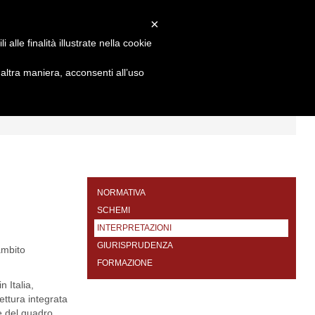
×
alle finalità illustrate nella cookie
ltra maniera, acconsenti all’uso
I
FORMAZIONE
CONTATTI
NORMATIVA
SCHEMI
INTERPRETAZIONI
GIURISPRUDENZA
ambito
FORMAZIONE
 Italia,
ettura integrata
ne del quadro