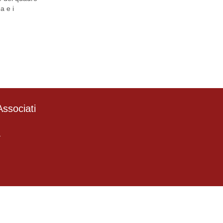
a e i
ssociati
4