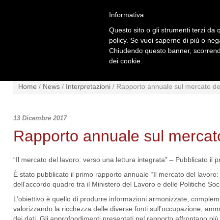
Informativa
Questo sito o gli strumenti terzi da q
policy. Se vuoi saperne di più o neg
Chiudendo questo banner, scorrendo
dei cookie.
NEWS
NORMATIVA
SCHE
Home
/
News
/
Interpretazioni
/
Rapporto annuale sul mercato del 
13 Dicembre 2017
Rapporto annuale sul mercato 
“Il mercato del lavoro: verso una lettura integrata” – Pubblicato il
È stato pubblicato il primo rapporto annuale “Il mercato del lavoro: 
dell’accordo quadro tra il Ministero del Lavoro e delle Politiche So
L’obiettivo è quello di produrre informazioni armonizzate, complemen
valorizzando la ricchezza delle diverse fonti sull’occupazione, ammi
dei dati. Gli approfondimenti presentati nel rapporto affrontano più 