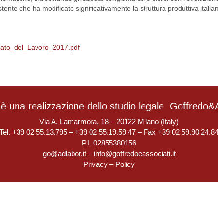
tente che ha modificato significativamente la struttura produttiva italian
cato_del_Lavoro_2017.pdf
è una realizzazione dello studio legale
Goffredo&A
Via A. Lamarmora, 18 – 20122 Milano (Italy)
Tel. +39 02 55.13.795 – +39 02 55.19.59.47 – Fax +39 02 59.90.24.8
P.I. 02855380156
go@adlabor.it
–
info@goffredoeassociati.it
Privacy
–
Policy