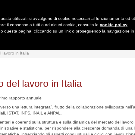
uesto utilizzati si avvalgono di cookie necessari al funzionamento ed utili 
are il consenso a tutti o ad alcuni cookie, consulta la
cookie policy
.
 questa pagina, cliccando su un link o proseguendo la navigazione in a
MI
INTERPRETAZIONI
GIURISPRUDENZA
QUESIT
lavoro in Italia
del lavoro in Italia
 primo rapporto annuale
verso una lettura integrata”, frutto della collaborazione sviluppata nell’
ciali, ISTAT, INPS, INAIL e ANPAL.
tari e coerenti sulla struttura e sulla dinamica del mercato del lavoro in
nistrative e statistiche, per rispondere alla crescente domanda di una l
tematiche, intrecciando gli aspetti congiunturali e ciclici con l’evoluzio