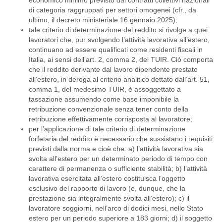
economico minimo previsto dai contratti collettivi nazionali
di categoria raggruppati per settori omogenei (cfr., da
ultimo, il decreto ministeriale 16 gennaio 2025);
tale criterio di determinazione del reddito si rivolge a quei
lavoratori che, pur svolgendo l’attività lavorativa all’estero,
continuano ad essere qualificati come residenti fiscali in
Italia, ai sensi dell’art. 2, comma 2, del TUIR. Ciò comporta
che il reddito derivante dal lavoro dipendente prestato
all’estero, in deroga al criterio analitico dettato dall’art. 51,
comma 1, del medesimo TUIR, è assoggettato a
tassazione assumendo come base imponibile la
retribuzione convenzionale senza tener conto della
retribuzione effettivamente corrisposta al lavoratore;
per l’applicazione di tale criterio di determinazione
forfetaria del reddito è necessario che sussistano i requisiti
previsti dalla norma e cioè che: a) l’attività lavorativa sia
svolta all’estero per un determinato periodo di tempo con
carattere di permanenza o sufficiente stabilità; b) l’attività
lavorativa esercitata all’estero costituisca l’oggetto
esclusivo del rapporto di lavoro (e, dunque, che la
prestazione sia integralmente svolta all’estero); c) il
lavoratore soggiorni, nell’arco di dodici mesi, nello Stato
estero per un periodo superiore a 183 giorni; d) il soggetto