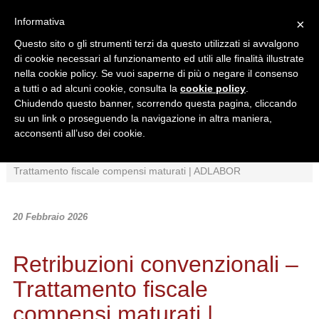
Informativa
×
Questo sito o gli strumenti terzi da questo utilizzati si avvalgono
di cookie necessari al funzionamento ed utili alle finalità illustrate
nella cookie policy. Se vuoi saperne di più o negare il consenso
a tutti o ad alcuni cookie, consulta la
cookie policy
.
Chiudendo questo banner, scorrendo questa pagina, cliccando
Ricerca in:
su un link o proseguendo la navigazione in altra maniera,
Sezione corrente
Tutto il sito
acconsenti all’uso dei cookie.
Home
/
News
/
Normativa
/
Retribuzioni convenzionali –
Trattamento fiscale compensi maturati | ADLABOR
20 Febbraio 2026
Retribuzioni convenzionali –
Trattamento fiscale
compensi maturati |