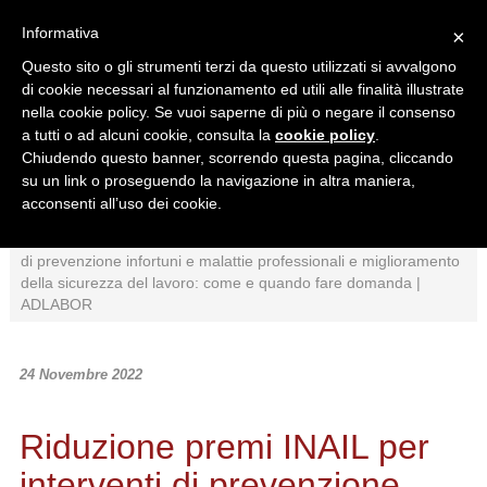
Informativa
×
Questo sito o gli strumenti terzi da questo utilizzati si avvalgono
di cookie necessari al funzionamento ed utili alle finalità illustrate
nella cookie policy. Se vuoi saperne di più o negare il consenso
a tutti o ad alcuni cookie, consulta la
cookie policy
.
Chiudendo questo banner, scorrendo questa pagina, cliccando
Ricerca in:
su un link o proseguendo la navigazione in altra maniera,
Sezione corrente
Tutto il sito
acconsenti all’uso dei cookie.
Home
/
News
/
Normativa
/
Riduzione premi INAIL per interventi
di prevenzione infortuni e malattie professionali e miglioramento
della sicurezza del lavoro: come e quando fare domanda |
ADLABOR
24 Novembre 2022
Riduzione premi INAIL per
interventi di prevenzione