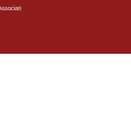
ssociati
4