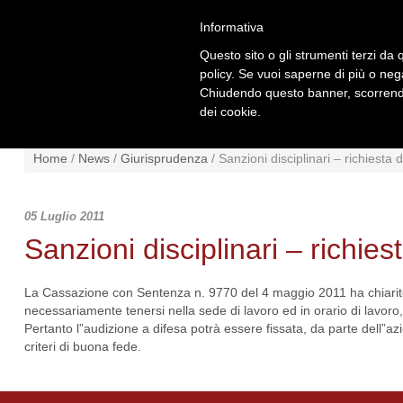
Informativa
Questo sito o gli strumenti terzi da q
policy. Se vuoi saperne di più o neg
Chiudendo questo banner, scorrendo
dei cookie.
NEWS
NORMATIVA
SCHE
Home
/
News
/
Giurisprudenza
/
Sanzioni disciplinari – richiesta 
05 Luglio 2011
Sanzioni disciplinari – richies
La Cassazione con Sentenza n. 9770 del 4 maggio 2011 ha chiarito 
necessariamente tenersi nella sede di lavoro ed in orario di lavoro, n
Pertanto l”audizione a difesa potrà essere fissata, da parte dell”azi
criteri di buona fede.