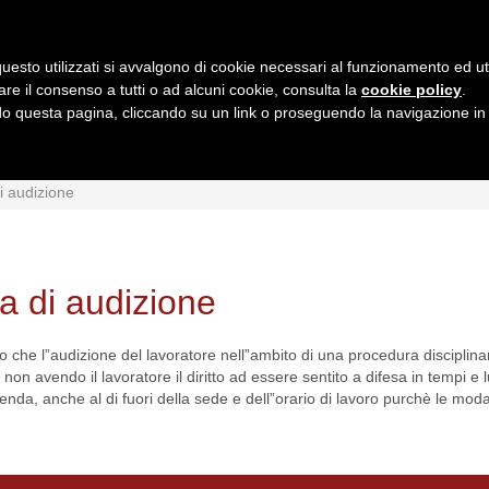
uesto utilizzati si avvalgono di cookie necessari al funzionamento ed utili 
are il consenso a tutti o ad alcuni cookie, consulta la
cookie policy
.
 questa pagina, cliccando su un link o proseguendo la navigazione in a
MI
INTERPRETAZIONI
GIURISPRUDENZA
QUESIT
di audizione
ta di audizione
che l”audizione del lavoratore nell”ambito di una procedura disciplin
on avendo il lavoratore il diritto ad essere sentito a difesa in tempi e lu
enda, anche al di fuori della sede e dell”orario di lavoro purchè le modal