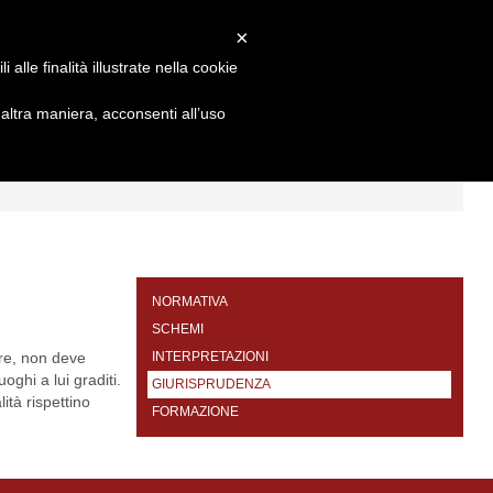
×
alle finalità illustrate nella cookie
ltra maniera, acconsenti all’uso
I
FORMAZIONE
CONTATTI
NORMATIVA
SCHEMI
are, non deve
INTERPRETAZIONI
oghi a lui graditi.
GIURISPRUDENZA
ità rispettino
FORMAZIONE