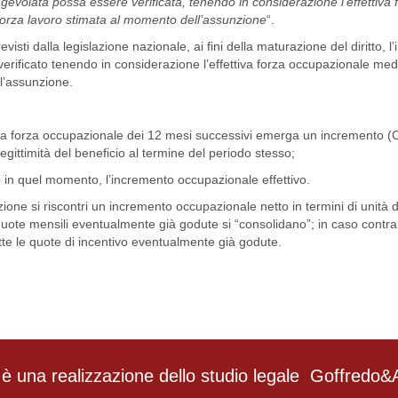
evolata possa essere verificata, tenendo in considerazione l’effettiva 
forza lavoro stimata al momento dell’assunzione
“.
evisti dalla legislazione nazionale, ai fini della maturazione del diritto, 
erificato tenendo in considerazione l’effettiva forza occupazionale med
l’assunzione.
lla forza occupazionale dei 12 mesi successivi emerga un incremento (C
egittimità del beneficio al termine del periodo stesso;
lo in quel momento, l’incremento occupazionale effettivo.
one si riscontri un incremento occupazionale netto in termini di unità 
 quote mensili eventualmente già godute si “consolidano”; in caso contrari
te le quote di incentivo eventualmente già godute.
è una realizzazione dello studio legale
Goffredo&A