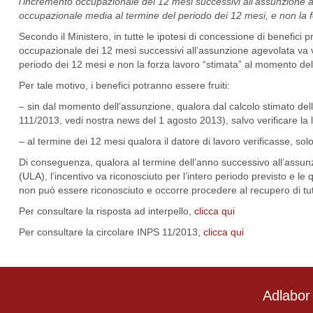
l’incremento occupazionale dei 12 mesi successivi all’assunzione ag
occupazionale media al termine del periodo dei 12 mesi, e non la 
Secondo il Ministero, in tutte le ipotesi di concessione di benefici pr
occupazionale dei 12 mesi successivi all’assunzione agevolata va v
periodo dei 12 mesi e non la forza lavoro “stimata” al momento del
Per tale motivo, i benefici potranno essere fruiti:
– sin dal momento dell’assunzione, qualora dal calcolo stimato de
111/2013, vedi nostra news del 1 agosto 2013), salvo verificare la l
– al termine dei 12 mesi qualora il datore di lavoro verificasse, so
Di conseguenza, qualora al termine dell’anno successivo all’assunzi
(ULA), l’incentivo va riconosciuto per l’intero periodo previsto e le
non può essere riconosciuto e occorre procedere al recupero di tut
Per consultare la risposta ad interpello,
clicca qui
Per consultare la circolare INPS 11/2013,
clicca qui
Adlabor 