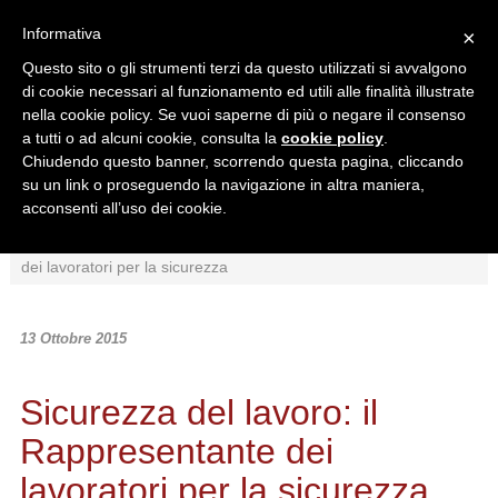
Informativa
×
Questo sito o gli strumenti terzi da questo utilizzati si avvalgono
di cookie necessari al funzionamento ed utili alle finalità illustrate
nella cookie policy. Se vuoi saperne di più o negare il consenso
a tutti o ad alcuni cookie, consulta la
cookie policy
.
Chiudendo questo banner, scorrendo questa pagina, cliccando
Ricerca in:
su un link o proseguendo la navigazione in altra maniera,
Sezione corrente
Tutto il sito
acconsenti all’uso dei cookie.
Home
/
News
/
Schemi
/
Sicurezza del lavoro: il Rappresentante
dei lavoratori per la sicurezza
13 Ottobre 2015
Sicurezza del lavoro: il
Rappresentante dei
lavoratori per la sicurezza