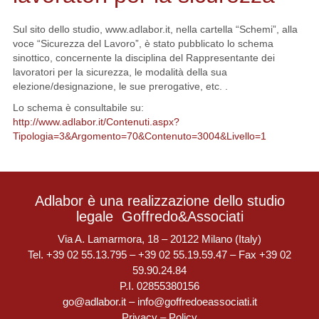
Sul sito dello studio, www.adlabor.it, nella cartella “Schemi”, alla
voce “Sicurezza del Lavoro”, è stato pubblicato lo schema
sinottico, concernente la disciplina del Rappresentante dei
lavoratori per la sicurezza, le modalità della sua
elezione/designazione, le sue prerogative, etc. .
Lo schema è consultabile su:
http://www.adlabor.it/Contenuti.aspx?
Tipologia=3&Argomento=70&Contenuto=3004&Livello=1
Adlabor è una realizzazione dello studio
legale
Goffredo&Associati
Via A. Lamarmora, 18 – 20122 Milano (Italy)
Tel. +39 02 55.13.795 – +39 02 55.19.59.47 – Fax +39 02
59.90.24.84
P.I. 02855380156
go@adlabor.it
–
info@goffredoeassociati.it
Privacy
–
Policy