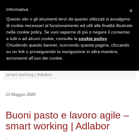
Informativa
×
Questo sito o gli strumenti terzi da questo utilizzati si avvalgono
di cookie necessari al funzionamento ed utili alle finalità illustrate
nella cookie policy. Se vuoi saperne di più o negare il consenso
a tutti o ad alcuni cookie, consulta la
cookie policy
.
Chiudendo questo banner, scorrendo questa pagina, cliccando
Ricerca in:
su un link o proseguendo la navigazione in altra maniera,
Sezione corrente
Tutto il sito
acconsenti all’uso dei cookie.
Home
/
News
/
Interpretazioni
/
Buoni pasto e lavoro agile –
smart working | Adlabor
13 Maggio 2020
Buoni pasto e lavoro agile –
smart working | Adlabor