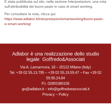
È stata pubblicata sul sito, nella sezione Interpretazioni, una nota
sull’attribuibilità dei buoni pasto in caso di smart working.
Per consultare la nota, clicca qui:
https://www.adlabor.it/interpretazioni/smartworking/buoni-pasto-
e-smart-working/
Adlabor è una realizzazione dello studio
legale
Goffredo&Associati
Via A. Lamarmora, 18 – 20122 Milano (Italy)
Tel. +39 02 55.13.795 – +39 02 55.19.59.47 – Fax +39 02
59.90.24.84
P.I. 02855380156
go@adlabor.it
–
info@goffredoeassociati.it
Privacy
–
Policy