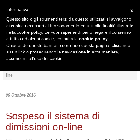
Informativa
×
Questo sito o gli strumenti terzi da questo utilizzati si avvalgono
di cookie necessari al funzionamento ed utili alle finalità illustrate
nella cookie policy. Se vuoi saperne di più o negare il consenso
a tutti o ad alcuni cookie, consulta la
cookie policy
.
Chiudendo questo banner, scorrendo questa pagina, cliccando
Ricerca in:
su un link o proseguendo la navigazione in altra maniera,
Sezione corrente
Tutto il sito
acconsenti all’uso dei cookie.
Home
/
News
/
Normativa
/
Sospeso il sistema di dimissioni on-
line
06 Ottobre 2016
Sospeso il sistema di
dimissioni on-line