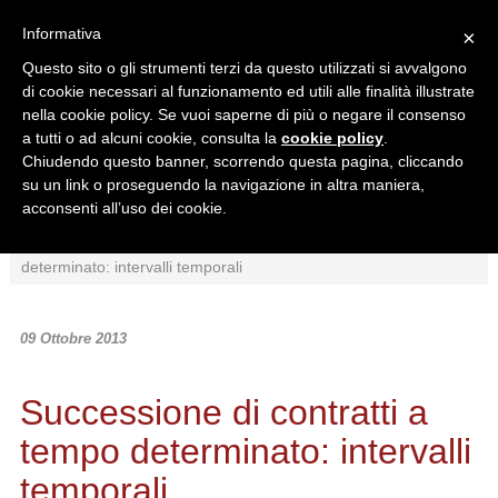
Informativa
×
Questo sito o gli strumenti terzi da questo utilizzati si avvalgono
di cookie necessari al funzionamento ed utili alle finalità illustrate
nella cookie policy. Se vuoi saperne di più o negare il consenso
a tutti o ad alcuni cookie, consulta la
cookie policy
.
Chiudendo questo banner, scorrendo questa pagina, cliccando
Ricerca in:
su un link o proseguendo la navigazione in altra maniera,
Sezione corrente
Tutto il sito
acconsenti all’uso dei cookie.
Home
/
News
/
Interpretazioni
/
Successione di contratti a tempo
determinato: intervalli temporali
09 Ottobre 2013
Successione di contratti a
tempo determinato: intervalli
temporali