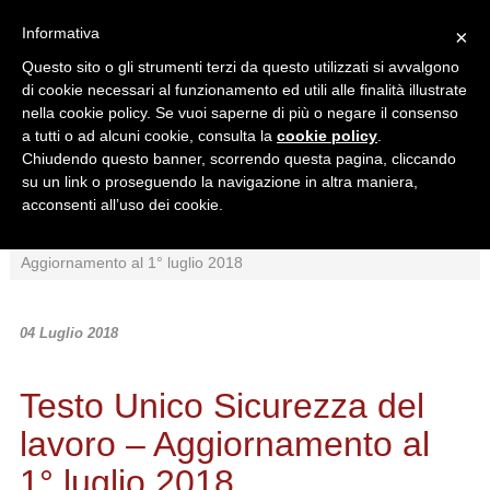
Informativa
×
Questo sito o gli strumenti terzi da questo utilizzati si avvalgono
di cookie necessari al funzionamento ed utili alle finalità illustrate
nella cookie policy. Se vuoi saperne di più o negare il consenso
a tutti o ad alcuni cookie, consulta la
cookie policy
.
Chiudendo questo banner, scorrendo questa pagina, cliccando
Ricerca in:
su un link o proseguendo la navigazione in altra maniera,
Sezione corrente
Tutto il sito
acconsenti all’uso dei cookie.
Home
/
News
/
Normativa
/
Testo Unico Sicurezza del lavoro –
Aggiornamento al 1° luglio 2018
04 Luglio 2018
Testo Unico Sicurezza del
lavoro – Aggiornamento al
1° luglio 2018