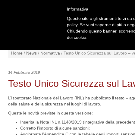
Informativa
Questo sito o gli strumenti terzi da q
policy. Se vuoi saperne di più o neg
Chiudendo questo banner, scorrendo
dei cookie.
NEWS
NORMATIVA
SCHE
Home
/
News
/
Normativa
/
Testo Unico Sicurezza sul Lavoro – v
14 Febbraio 2019
Testo Unico Sicurezza sul La
L’Ispettorato Nazionale del Lavoro (INL) ha pubblicato il testo – ag
della salute e della sicurezza nei luoghi di lavoro.
Queste le novità previste in questa versione:
Inserita la Nota INL n.1148/2019 (integrativa della precedent
Corretto l’importo di alcune sanzioni;
Aggiornata l’Appendice C con le tabelle degli importi sanzion