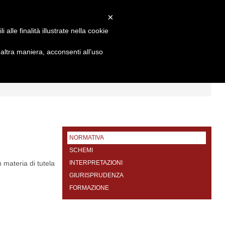
×
alle finalità illustrate nella cookie
ltra maniera, acconsenti all’uso
I
FORMAZIONE
CONTATTI
NORMATIVA
SCHEMI
 materia di tutela
INTERPRETAZIONI
GIURISPRUDENZA
FORMAZIONE