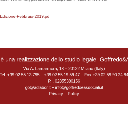
-Edizione-Febbraio-2019.pdf
è una realizzazione dello studio legale
Goffredo&A
Via A. Lamarmora, 18 – 20122 Milano (Italy)
Tel. +39 02 55.13.795 – +39 02 55.19.59.47 – Fax +39 02 59.90.24.8
P.I. 02855380156
go@adlabor.it
–
info@goffredoeassociati.it
Privacy
–
Policy