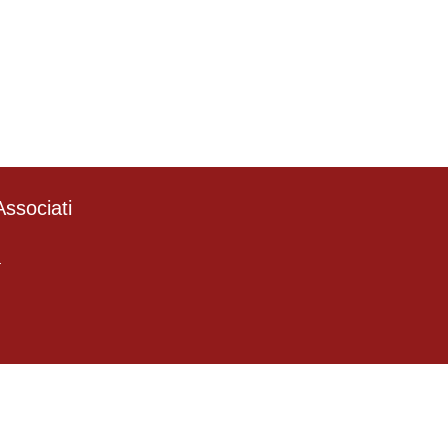
ssociati
4