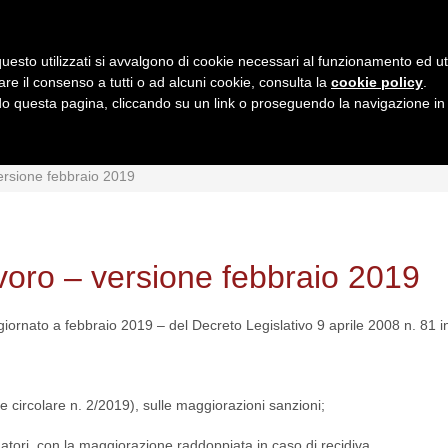
uesto utilizzati si avvalgono di cookie necessari al funzionamento ed utili 
are il consenso a tutti o ad alcuni cookie, consulta la
cookie policy
.
 questa pagina, cliccando su un link o proseguendo la navigazione in a
MI
INTERPRETAZIONI
GIURISPRUDENZA
QUESIT
ersione febbraio 2019
voro – versione febbraio 2019
giornato a febbraio 2019 – del Decreto Legislativo 9 aprile 2008 n. 81 in
e circolare n. 2/2019), sulle maggiorazioni sanzioni;
atori, con la maggiorazione raddoppiata in caso di recidiva.