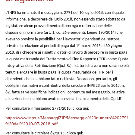
L’INPS ha emanato il messaggio n. 2791 del 10 luglio 2018, con il quale
informa che, a decorrere da luglio 2018, non essendo stato adottato dal
legislatore alcun provvedimento di proroga o reiterazione delle
disposizioni normative (art. 1, co. 26 e seguenti, Legge 190/2014) che
avevano previsto la possibilità per i lavoratori dipendenti del settore
privato, in relazione ai periodi di paga dal 1° marzo 2015 al 30 giugno
2018, di richiedere ai rispettivi datori di lavoro di percepire in busta paga
la quota maturanda del Trattamento di Fine Rapporto ( TFR) come Quota
Integrativa della Retribuzione (Qu.I.R.), i datori di lavoro non saranno più
tenuti a erogare in busta paga la quota maturanda del TFR per i
dipendenti che ne abbiano fatto richiesta. Decadono, pertanto, gli
obblighi informativi e contributivi della circolare INPS 23 aprile 2015, n.
82, fatte salve specifiche indicazioni, contenute nel messaggio, relative
alle aziende che abbiano avuto accesso al finanziamento della Qu.I.R.
Per consultare il messaggio 2791/2018, clicca qui:
https://www.inps.it/MessaggiZIP/Messaggio%20numero%202791
%20del%2010-07-2018.pdf
Per consultare la circolare 82/2015, clicca qui: