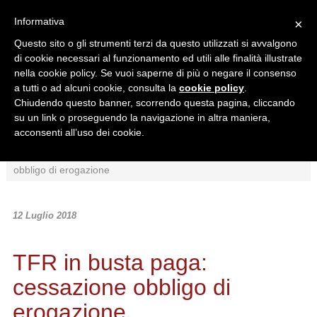
Informativa
×
Questo sito o gli strumenti terzi da questo utilizzati si avvalgono
di cookie necessari al funzionamento ed utili alle finalità illustrate
nella cookie policy. Se vuoi saperne di più o negare il consenso
a tutti o ad alcuni cookie, consulta la
cookie policy
.
Chiudendo questo banner, scorrendo questa pagina, cliccando
Ricerca in:
su un link o proseguendo la navigazione in altra maniera,
Sezione corrente
Tutto il sito
acconsenti all’uso dei cookie.
Home
/
News
/
Normativa
/
TFR in busta paga: cessazione
obbligo di erogazione
12 Luglio 2018
TFR in busta paga:
cessazione obbligo di
erogazione