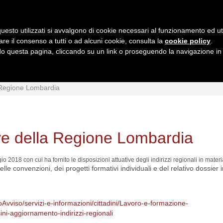
uesto utilizzati si avvalgono di cookie necessari al funzionamento ed utili 
are il consenso a tutti o ad alcuni cookie, consulta la
cookie policy
.
 questa pagina, cliccando su un link o proseguendo la navigazione in a
MI
INTERPRETAZIONI
GIURISPRUDENZA
QUESIT
a Regione Lombardia
tive della Regione Lombardia
18 con cui ha fornito le disposizioni attuative degli indirizzi regionali in materia
elle convenzioni, dei progetti formativi individuali e del relativo dossier
ioAvviso/servizi-e-informazioni/cittadini/Lavoro-e-formazione-
cini-aggiornamento-indirizzi-regionali