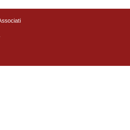
ssociati
4