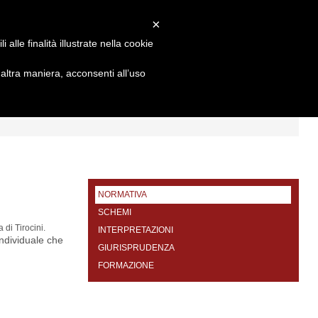
×
alle finalità illustrate nella cookie
ltra maniera, acconsenti all’uso
I
FORMAZIONE
CONTATTI
NORMATIVA
SCHEMI
 di Tirocini.
INTERPRETAZIONI
 individuale che
GIURISPRUDENZA
FORMAZIONE