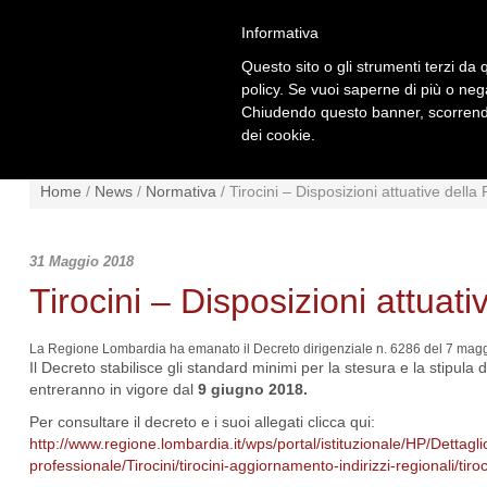
Informativa
Questo sito o gli strumenti terzi da q
policy. Se vuoi saperne di più o neg
Chiudendo questo banner, scorrendo
dei cookie.
NEWS
NORMATIVA
SCHE
Home
/
News
/
Normativa
/
Tirocini – Disposizioni attuative dell
31 Maggio 2018
Tirocini – Disposizioni attua
La Regione Lombardia ha emanato il Decreto dirigenziale n. 6286 del 7 maggio 20
Il Decreto stabilisce gli standard minimi per la stesura e la stipula d
entreranno in vigore dal
9 giugno 2018.
Per consultare il decreto e i suoi allegati clicca qui:
http://www.regione.lombardia.it/wps/portal/istituzionale/HP/Dettagl
professionale/Tirocini/tirocini-aggiornamento-indirizzi-regionali/tiro