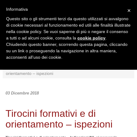
Informativa
×
Questo sito o gli strumenti terzi da questo utilizzati si avvalgono
di cookie necessari al funzionamento ed utili alle finalità illustrate
nella cookie policy. Se vuoi saperne di più o negare il consenso
a tutti o ad alcuni cookie, consulta la
cookie policy
.
Chiudendo questo banner, scorrendo questa pagina, cliccando
Ricerca in:
su un link o proseguendo la navigazione in altra maniera,
Sezione corrente
Tutto il sito
acconsenti all’uso dei cookie.
Home
/
News
/
Interpretazioni
/
Tirocini formativi e di
orientamento – ispezioni
03 Dicembre 2018
Tirocini formativi e di
orientamento – ispezioni