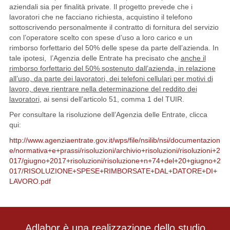
aziendali sia per finalità private. Il progetto prevede che i
lavoratori che ne facciano richiesta, acquistino il telefono
sottoscrivendo personalmente il contratto di fornitura del servizio
con l’operatore scelto con spese d’uso a loro carico e un
rimborso forfettario del 50% delle spese da parte dell’azienda. In
tale ipotesi, l’Agenzia delle Entrate ha precisato che
anche il
rimborso forfettario del 50% sostenuto dall’azienda, in relazione
all’uso, da parte dei lavoratori, dei telefoni cellulari per motivi di
lavoro, deve rientrare nella determinazione del reddito dei
lavoratori
, ai sensi dell’articolo 51, comma 1 del TUIR.
Per consultare la risoluzione dell’Agenzia delle Entrate, clicca
qui:
http://www.agenziaentrate.gov.it/wps/file/nsilib/nsi/documentazion
e/normativa+e+prassi/risoluzioni/archivio+risoluzioni/risoluzioni+2
017/giugno+2017+risoluzioni/risoluzione+n+74+del+20+giugno+2
017/RISOLUZIONE+SPESE+RIMBORSATE+DAL+DATORE+DI+
LAVORO.pdf
Adlabor è una realizzazione dello studio