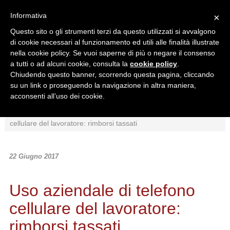
Informativa
×
Questo sito o gli strumenti terzi da questo utilizzati si avvalgono
di cookie necessari al funzionamento ed utili alle finalità illustrate
nella cookie policy. Se vuoi saperne di più o negare il consenso
a tutti o ad alcuni cookie, consulta la
cookie policy
.
Chiudendo questo banner, scorrendo questa pagina, cliccando
Ricerca in:
su un link o proseguendo la navigazione in altra maniera,
Sezione corrente
Tutto il sito
acconsenti all’uso dei cookie.
Home
/
News
/
Interpretazioni
/
Uso aziendale di telefono
cellulare del lavoratore: rimborsi tassati
22 Giugno 2017
Uso aziendale di telefono
cellulare del lavoratore:
rimborsi tassati