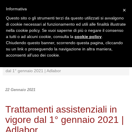
Informativa
×
Questo sito o gli strumenti terzi da questo utilizzati si avvalgono
di cookie necessari al funzionamento ed utili alle finalità illustrate
nella cookie policy. Se vuoi saperne di più o negare il consenso
a tutti o ad alcuni cookie, consulta la
cookie policy
.
Chiudendo questo banner, scorrendo questa pagina, cliccando
Ricerca in:
su un link o proseguendo la navigazione in altra maniera,
Sezione corrente
Tutto il sito
acconsenti all’uso dei cookie.
Home
/
News
/
Interpretazioni
/
Trattamenti assistenziali in vigore
dal 1° gennaio 2021 | Adlabor
22 Gennaio 2021
Trattamenti assistenziali in
vigore dal 1° gennaio 2021 |
Adlabor